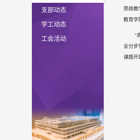
思政教
支部动态
教育学
学工动态
“
工会活动
业分步
课题开