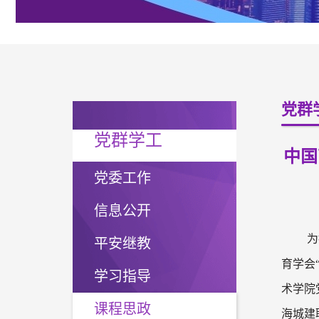
党群
党群学工
中国
党委工作
信息公开
为
平安继教
育学会
学习指导
术学院
课程思政
海城建