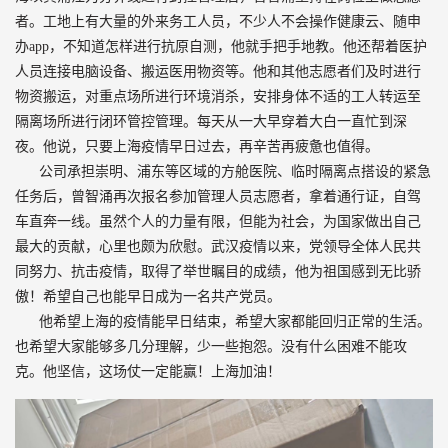
者。工地上有大量的外来务工人员，不少人不会操作健康云、随申
办app，不知道怎样进行抗原自测，他就手把手地教。他还帮着医护
人员连接电脑设备、搬运医用物资等。他和其他志愿者们及时进行
物资搬运，对重点场所进行环境消杀，安排身体不适的工人转运至
隔离场所进行闭环管控管理。每天从一大早穿着大白一直忙到深
夜。他说，只要上海疫情早日过去，再辛苦再疲惫也值得。
公司承担崇明、浦东等区域的方舱医院、临时隔离点搭设的紧急
任务后，曾智涌再次报名参加管理人员志愿者，拿着通行证，自驾
车直奔一线。虽然个人的力量有限，但能为社会，为国家做出自己
最大的贡献，心里也颇为欣慰。武汉疫情以来，党领导全体人民共
同努力、抗击疫情，取得了举世瞩目的成绩，他为祖国感到无比骄
傲！希望自己也能早日成为一名共产党员。
他希望上海的疫情能早日结束，希望大家都能回归正常的生活。
也希望大家能够多几分理解，少一些抱怨。没有什么困难不能攻
克。他坚信，这场仗一定能赢！上海加油！