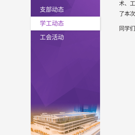
术、
支部动态
了本
学工动态
同学
工会活动