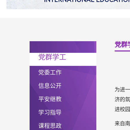
党群
党群学工
党委工作
信息公开
为进
平安继教
济的氛
进校
学习指导
来自
课程思政