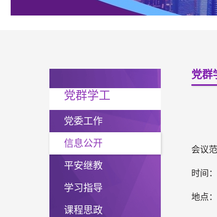
党群
党群学工
党委工作
信息公开
会议
平安继教
时间：2
学习指导
地点：
课程思政