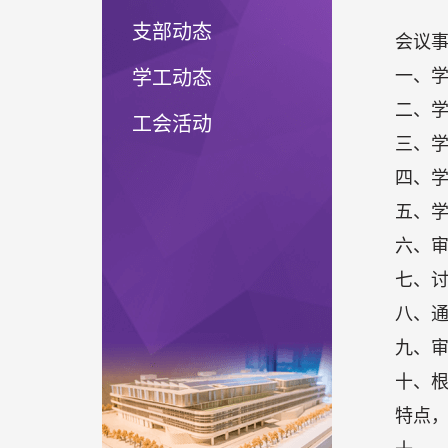
支部动态
会议
一、
学工动态
二、
工会活动
三、
四、
五、
六、
七、
八、通
九、
十、
特点