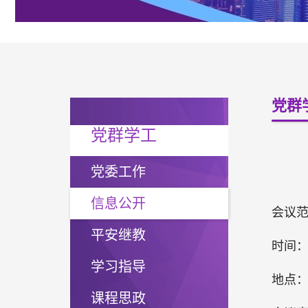
党群
党群学工
党委工作
信息公开
会议
平安继教
时间：2
学习指导
地点：
课程思政