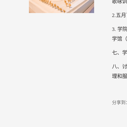
歌咏
2.五
3. 
学馆
七、学
八、
理和
分享到