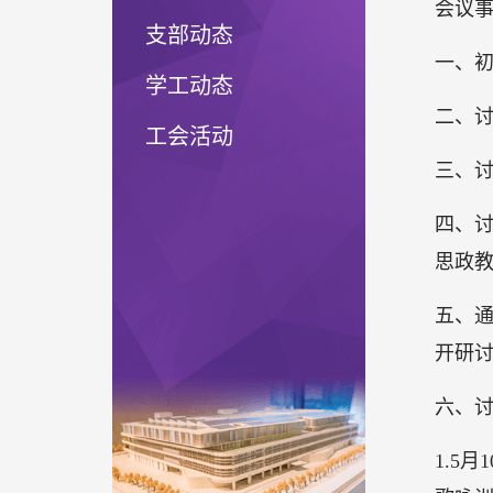
会议
支部动态
一、
学工动态
二、
工会活动
三、
四、
思政
五、
开研
六、讨
1.5