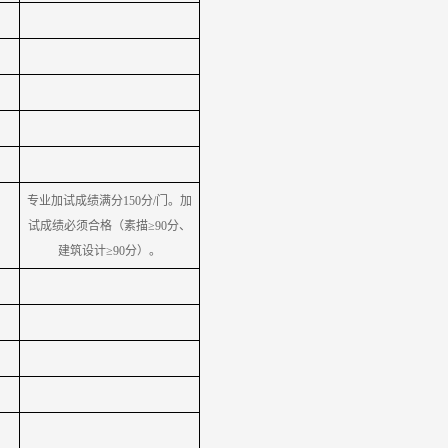
专业加试成绩满分150分/门。加
试成绩必须合格（素描≥90分、
建筑设计≥90分）。